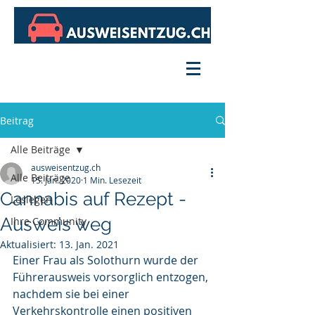
Beitrag
Alle Beiträge
ausweisentzug.ch
Alle Beiträge
15. Jan. 2020
1 Min. Lesezeit
Cannabis auf Rezept -
Loslegen
Ausweis weg
Ihre Community
Aktualisiert:
13. Jan. 2021
Einer Frau als Solothurn wurde der 
Führerausweis vorsorglich entzogen, 
nachdem sie bei einer 
Verkehrskontrolle einen positiven 