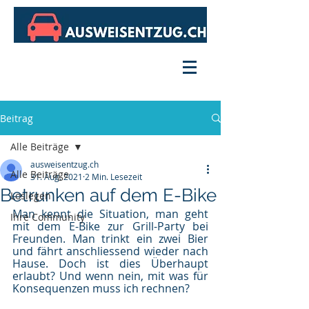
Beitrag
Alle Beiträge
ausweisentzug.ch
Alle Beiträge
31. Aug. 2021
2 Min. Lesezeit
Betrunken auf dem E-Bike
Loslegen
Man kennt die Situation, man geht 
Ihre Community
mit dem E-Bike zur Grill-Party bei 
Freunden. Man trinkt ein zwei Bier 
und fährt anschliessend wieder nach 
Hause. Doch ist dies Überhaupt 
erlaubt? Und wenn nein, mit was für 
Konsequenzen muss ich rechnen?